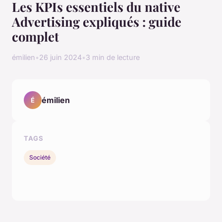
Les KPIs essentiels du native
Advertising expliqués : guide
complet
émilien
•
26 juin 2024
•
3 min de lecture
émilien
É
TAGS
Société