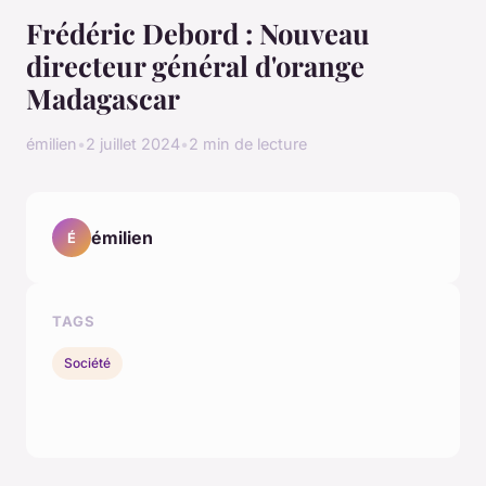
Frédéric Debord : Nouveau
directeur général d'orange
Madagascar
émilien
•
2 juillet 2024
•
2 min de lecture
émilien
É
TAGS
Société