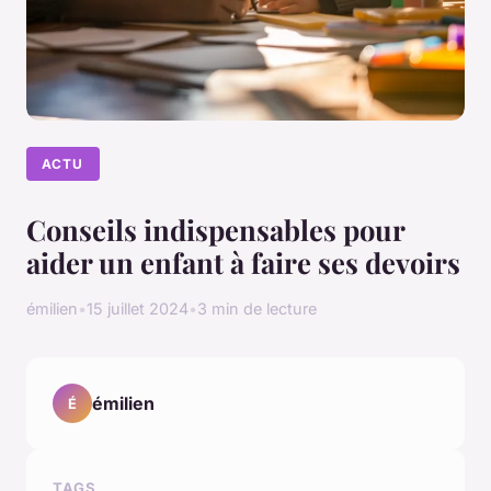
ACTU
Conseils indispensables pour
aider un enfant à faire ses devoirs
émilien
•
15 juillet 2024
•
3 min de lecture
émilien
É
TAGS