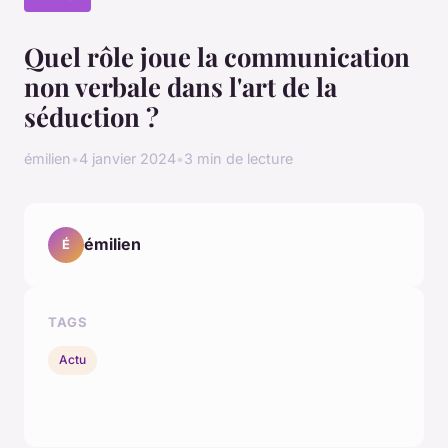
Quel rôle joue la communication
non verbale dans l'art de la
séduction ?
émilien
•
4 janvier 2024
•
3 min de lecture
émilien
É
TAGS
Actu