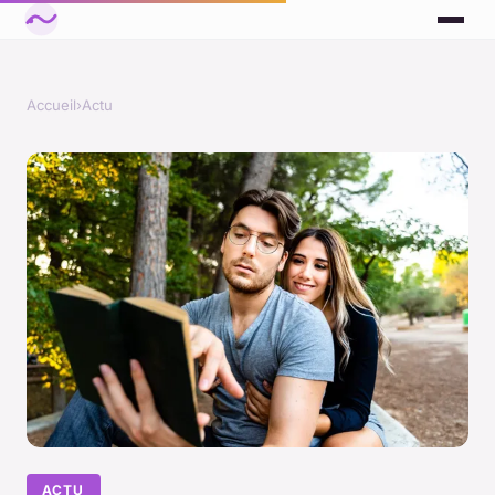
Accueil
›
Actu
ACTU