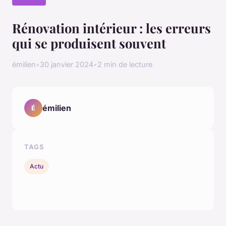
Rénovation intérieur : les erreurs
qui se produisent souvent
émilien
•
30 janvier 2024
•
2 min de lecture
émilien
É
TAGS
Actu