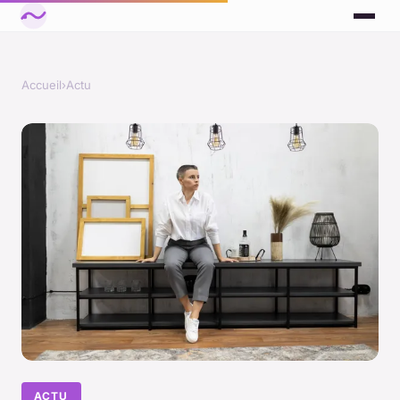
Accueil
›
Actu
ACTU