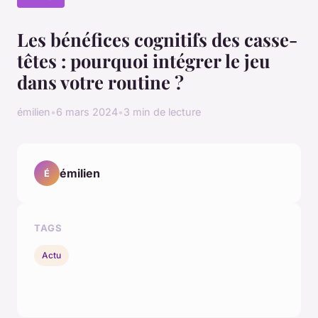
Les bénéfices cognitifs des casse-
têtes : pourquoi intégrer le jeu
dans votre routine ?
émilien
•
6 mars 2024
•
3 min de lecture
émilien
É
TAGS
Actu