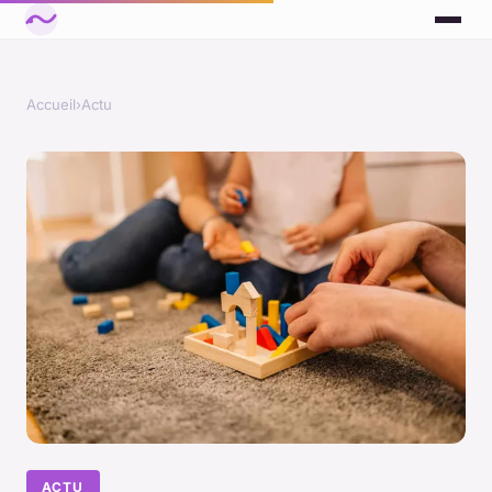
Accueil
›
Actu
ACTU