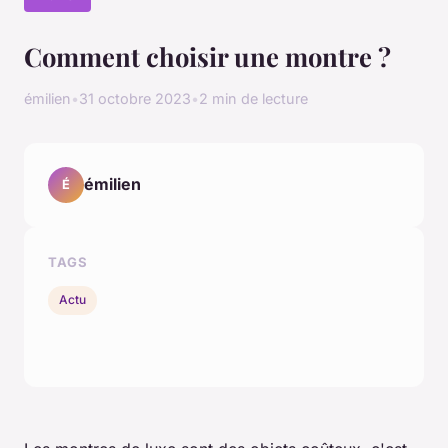
Comment choisir une montre ?
émilien
•
31 octobre 2023
•
2 min de lecture
émilien
É
TAGS
Actu