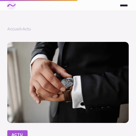
Accueil
›
Actu
ACTU