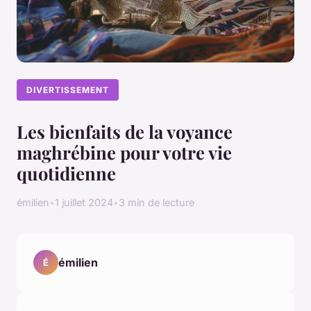
DIVERTISSEMENT
Les bienfaits de la voyance
maghrébine pour votre vie
quotidienne
émilien
•
1 juillet 2024
•
3 min de lecture
émilien
É