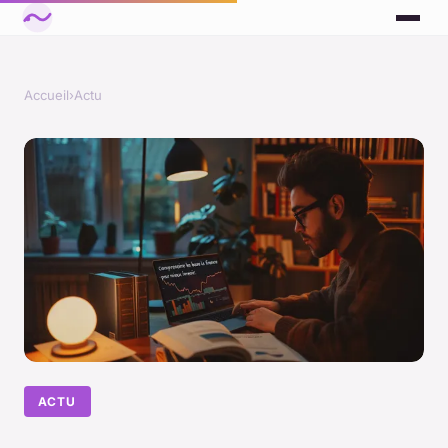
Accueil
›
Actu
ACTU