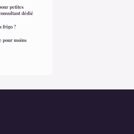
our petites
consultant dédié
 frigo ?
re pour moins