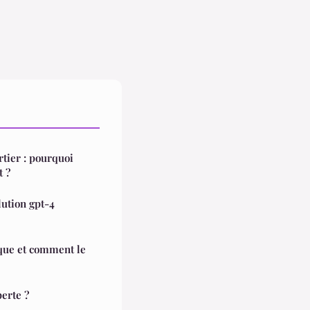
tier : pourquoi
t ?
lution gpt-4
perte ?