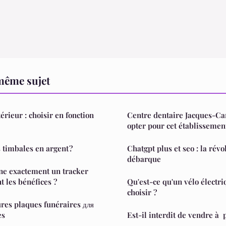
même sujet
rieur : choisir en fonction
Centre dentaire Jacques-Car
opter pour cet établissemen
 timbales en argent ?
Chatgpt plus et seo : la révo
débarque
e exactement un tracker
nt les bénéfices ?
Qu'est-ce qu'un vélo électrique et comment le
choisir ?
ures plaques funéraires для
es
Est-il interdit de vendre à 