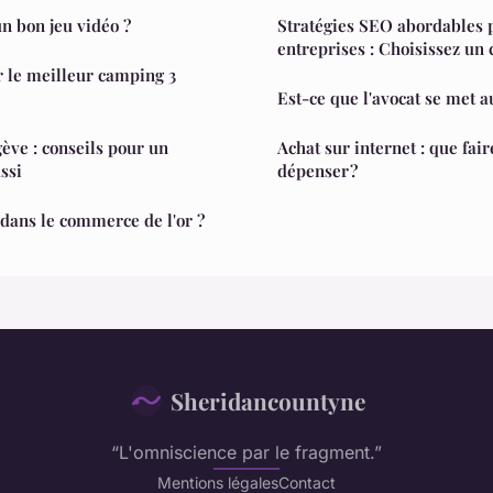
n bon jeu vidéo ?
Stratégies SEO abordables p
entreprises : Choisissez un 
le meilleur camping 3
Est-ce que l'avocat se met au
ève : conseils pour un
Achat sur internet : que fai
ssi
dépenser ?
ans le commerce de l'or ?
Sheridancountyne
“L'omniscience par le fragment.”
Mentions légales
Contact