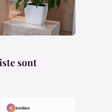
iste sont
émilien
É