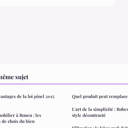
même sujet
ntages de la loi pinel 2015
Quel produit peut remplacer
L'art de la simplicité : Ro
obilier à Rouen : les
style décontracté
s de choix du bien
Flibustier : le bijou rock fai