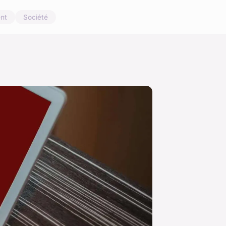
nt
Société