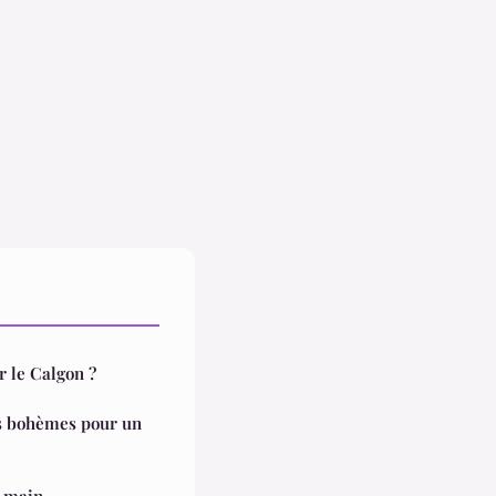
 le Calgon ?
bes bohèmes pour un
t main