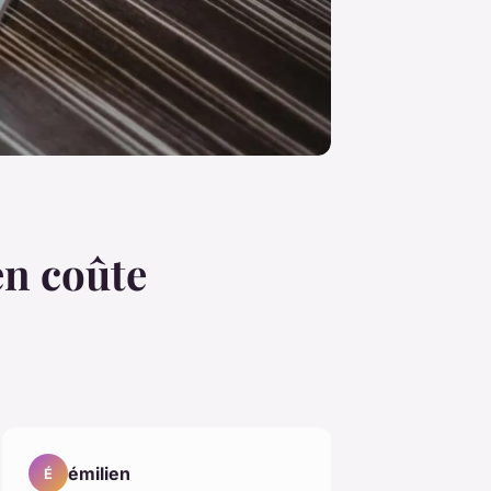
en coûte
émilien
É