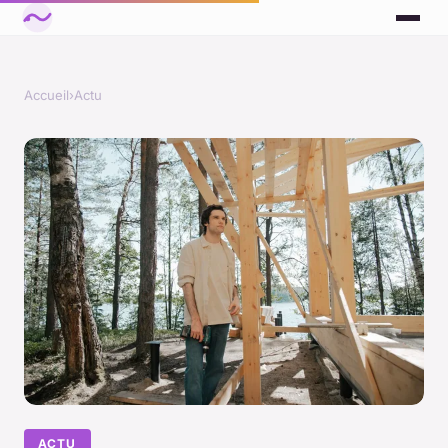
Accueil
›
Actu
ACTU