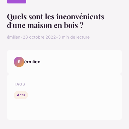
Quels sont les inconvénients
d'une maison en bois ?
émilien
•
28 octobre 2022
•
3 min de lecture
émilien
É
TAGS
Actu