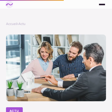
Accueil
›
Actu
ACTU