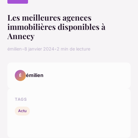
Les meilleures agences
immobilières disponibles à
Annecy
émilien
•
8 janvier 2024
•
2 min de lecture
émilien
É
TAGS
Actu