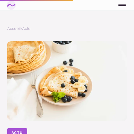
Accueil
›
Actu
ACTU