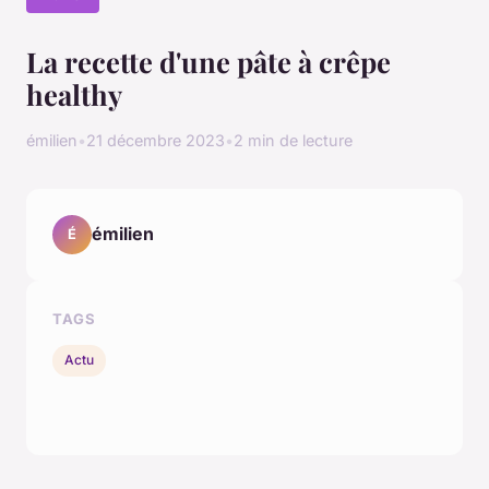
La recette d'une pâte à crêpe
healthy
émilien
•
21 décembre 2023
•
2 min de lecture
émilien
É
TAGS
Actu