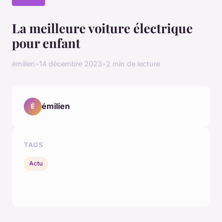
La meilleure voiture électrique
pour enfant
émilien
•
14 décembre 2023
•
2 min de lecture
émilien
É
TAGS
Actu