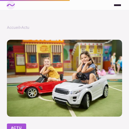
Accueil
›
Actu
ACTU