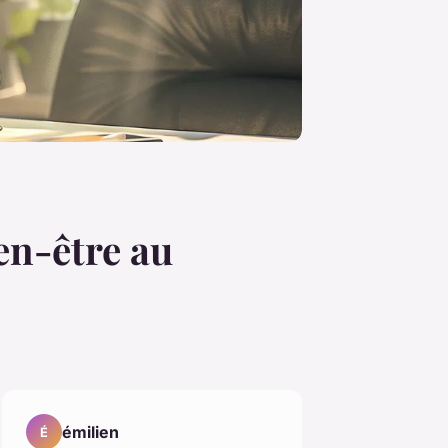
en-être au
émilien
É