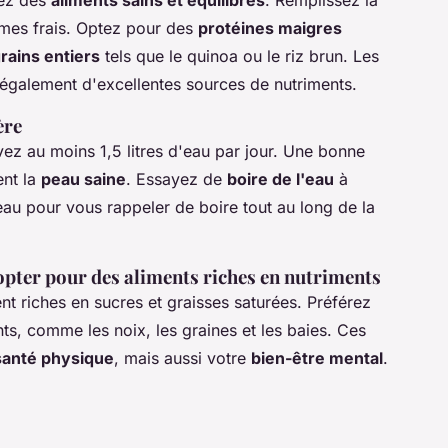
iez des
aliments sains et équilibrés
. Remplissez la
gumes frais. Optez pour des
protéines maigres
rains entiers
tels que le quinoa ou le riz brun. Les
 également d'excellentes sources de nutriments.
ère
vez au moins 1,5 litres d'eau par jour. Une bonne
ent la
peau saine
. Essayez de
boire de l'eau
à
eau pour vous rappeler de boire tout au long de la
 opter pour des aliments riches en nutriments
nt riches en sucres et graisses saturées. Préférez
nts, comme les noix, les graines et les baies. Ces
santé physique
, mais aussi votre
bien-être mental
.